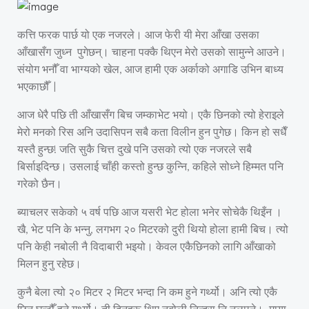
कत्ति फरक पार्छ यो एक नजरले। आज फेरी यी मेरा आँखा उसका
आँखासँग जुध्न पुगेछन्। चाहना पक्कै थिएन मेरो उसको सामुन्ने आउने।
संयोग भनौँ वा भाग्यको खेल, आज हामी एक अर्काको अगाडि उभिन बाध्य
भएकाछौँ |
आज धेरै पछि ती आँखासँग बिच जम्काभेट भयो। एकै छिनको त्यो हेराइले
मेरो मनको रिस अनि उदासिपन सबै कता विलीन हुन पुगेछ। किन हो सधैँ
यस्तै हुन्छ! जति सुकै चित्त दुखे पनि उसको त्यो एक नजरले सबै
बिर्साइदिन्छ। उसलाई चाँही कस्तो हुन्छ कुन्नि, कहिले सोध्ने हिम्मत पनि
गरेको छैन।
ब्याचलर सकेको ५ वर्ष पछि आज यसरी भेट होला भनेर सोचेकै थिइँन ।
खै, भेट पनि के भन्नु, लगभग २० मिटरको दुरी थियो होला हामी बिच। त्यो
पनि केही नबोली नै विदाबारी भइयो। केवल एकैछिनको लागि आँखाको
मिलन हुनु रहेछ।
कुनै बेला त्यो २० मिटर २ मिटर भन्दा नि कम हुने गर्थ्यो। अनि त्यो एकै
छिन घन्टौँ हुने गर्थ्यो। ती दिनहरू थिए नबोली निन्द्रा नि नलाग्ने। माया