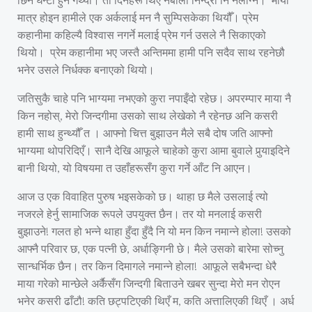
मात्र होइन हामीले एक अर्कलाई मन नै सुम्पिसकेका थियौँ। प्रेम
कहानीमा कहिल्यै विश्वास नगर्ने मलाई प्रेम गर्न उसले नै सिकाएको
थियो। प्रेम कहानीमा भए जस्तै अन्तिममा हामी पनि सदैव साथ रहनेछौ
भनेर उसले निर्धक्क बनाएको थियो।
जतिसुकै चाहे पनि भाग्यमा नभएको कुरा नपाइँदो रहेछ। अपरम्पार माया नै
किन नहोस्, मेरो जिन्दगीमा उसको साथ लेखेको नै रहेनछ अनि कसरी
हामी साथ हुन्थ्यौँ त । आफ्नो चित्त बुझाउन मैले सबै दोष जति आफ्नो
भाग्यमा थोपरिदिएँ। सानै देखि आफूले चाहेको कुरा आमा बुवाले पुर्‍याइदिने
बानी थियो, यो विषयमा त उहाँहरूसँग कुरा गर्ने आँट नि आएन।
आज उ एक विवाहित पुरुष भइसकेको छ। थाहा छ मैले उसलाई त्यो
नजरले हेर्नु सामाजिक रूपले उपयुक्त छैन। तर यो मनलाई कसरी
बुझाउने! गलत हो भन्ने थाहा हुँदा हुँदै नि यो मन किन नमान्ने होला! उसको
आफ्नै परिवार छ, एक पत्नी छे, अर्धाङ्गिनी छे। मैले उसको बारेमा सोच्नु
सान्धर्भिक छैन। तर किन दिमागले नमान्ने होला! आफूले सबैभन्दा धेरै
माया गरेको मान्छेले अर्कैसँग जिन्दगी बिताउने खबर सुन्दा मेरो मन रोएन
भनेर कसरी ढाँटौ! कति छट्पटिएकी थिएँ म, कति अत्तालिएकी थिएँ । अर्ध