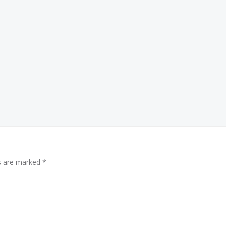
Post
navigation
ds are marked
*